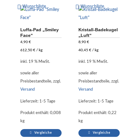
Wunschliste
Wunschliste
Luffa-Pad „Smiley
Kristall-Badekugel
Face“
„Luft“
4,90
€
8,90
€
612,50
€
/
kg
40,45
€
/
kg
inkl. 19 % MwSt.
inkl. 19 % MwSt.
sowie aller
sowie aller
Preisbestandteile, zzgl.
Preisbestandteile, zzgl.
Versand
Versand
Lieferzeit:
1-5 Tage
Lieferzeit:
1-5 Tage
Produkt enthält: 0,008
Produkt enthält: 0,22
kg
kg
Vergleiche
Vergleiche