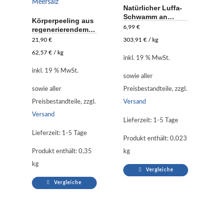
Natürlicher Luffa-
Schwamm an
Körperpeeling aus
Kordel
6,99
€
regenerierendem
Meersalz
21,90
€
303,91
€
/
kg
62,57
€
/
kg
inkl. 19 % MwSt.
inkl. 19 % MwSt.
sowie aller
sowie aller
Preisbestandteile, zzgl.
Preisbestandteile, zzgl.
Versand
Versand
Lieferzeit:
1-5 Tage
Lieferzeit:
1-5 Tage
Produkt enthält: 0,023
Produkt enthält: 0,35
kg
kg
Vergleiche
Vergleiche