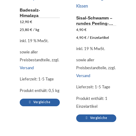
Badesalz-
Himalaya
Sisal-Schwamm –
12,90
€
rundes Peeling-
Kissen
25,80
€
/
kg
4,90
€
4,90
€
/
Einzelartikel
inkl. 19 % MwSt.
inkl. 19 % MwSt.
sowie aller
Preisbestandteile, zzgl.
sowie aller
Versand
Preisbestandteile, zzgl.
Versand
Lieferzeit:
1-5 Tage
Lieferzeit:
1-5 Tage
Produkt enthält: 0,5
kg
Produkt enthält: 1
Vergleiche
Einzelartikel
Vergleiche