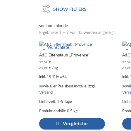
SHOW FILTERS
sodium chloride
Ergebnisse 1 – 9 von 45 werden angezeigt
Wunschliste
A&C Elfenstaub „Provence“
A&C 
15,90
€
15,9
31,80
€
/
kg
31,8
inkl. 19 % MwSt.
inkl.
sowie aller Preisbestandteile, zzgl.
sowie
Versand
Vers
Lieferzeit:
1-5 Tage
Liefe
Produkt enthält: 0,5
kg
Produ
Vergleiche