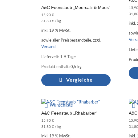
A&C 
A&C Feenstaub „Meersalz & Moos“
15,9
31,8
15,90
€
31,80
€
/
kg
inkl.
inkl. 19 % MwSt.
sowie
Vers
sowie aller Preisbestandteile, zzgl.
Versand
Liefe
Lieferzeit:
1-5 Tage
Produ
Produkt enthält: 0,5
kg
Vergleiche
Wunschliste
A&C Feenstaub „Rhabarber“
A&C 
15,90
€
15,9
31,80
€
/
kg
31,8
inkl. 19 % MwSt.
inkl.