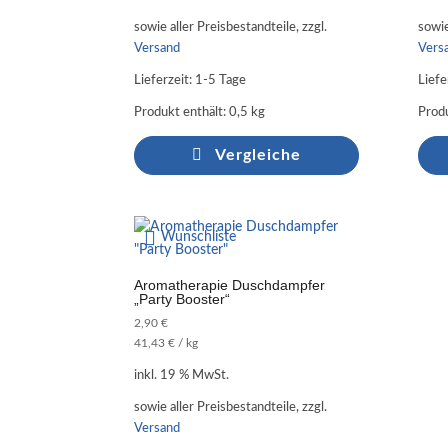
sowie aller Preisbestandteile, zzgl.
sowie
Versand
Vers
Lieferzeit:
1-5 Tage
Liefe
Produkt enthält: 0,5
kg
Produ
Vergleiche
Wunschliste
Aromatherapie Duschdampfer
„Party Booster“
2,90
€
41,43
€
/
kg
inkl. 19 % MwSt.
sowie aller Preisbestandteile, zzgl.
Versand