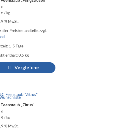
Feenstaub „Pfingstrosen“
0
€
0
€
/
kg
 19 % MwSt.
 aller Preisbestandteile, zzgl.
and
rzeit:
1-5 Tage
kt enthält: 0,5
kg
Vergleiche
Wunschliste
Feenstaub „Zitrus“
0
€
0
€
/
kg
 19 % MwSt.