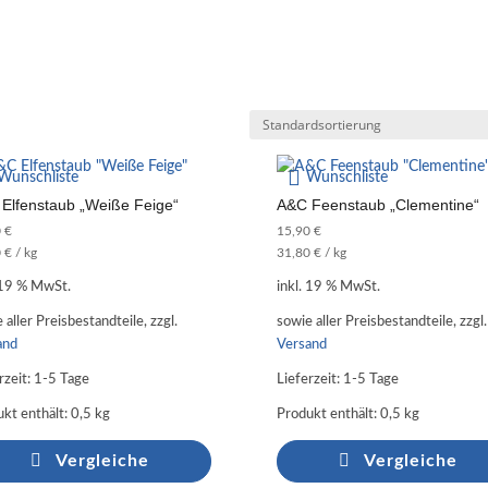
Wunschliste
Wunschliste
Elfenstaub „Weiße Feige“
A&C Feenstaub „Clementine“
0
€
15,90
€
0
€
/
kg
31,80
€
/
kg
 19 % MwSt.
inkl. 19 % MwSt.
 aller Preisbestandteile, zzgl.
sowie aller Preisbestandteile, zzgl.
and
Versand
rzeit:
1-5 Tage
Lieferzeit:
1-5 Tage
kt enthält: 0,5
kg
Produkt enthält: 0,5
kg
Vergleiche
Vergleiche