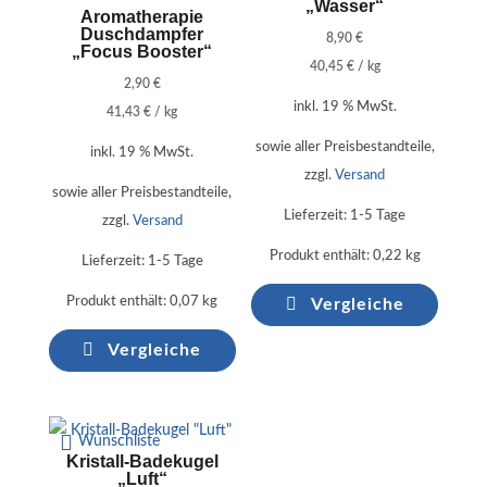
„Wasser“
Aromatherapie
Duschdampfer
8,90
€
„Focus Booster“
40,45
€
/
kg
2,90
€
inkl. 19 % MwSt.
41,43
€
/
kg
sowie aller Preisbestandteile,
inkl. 19 % MwSt.
zzgl.
Versand
sowie aller Preisbestandteile,
Lieferzeit:
1-5 Tage
zzgl.
Versand
Produkt enthält: 0,22
kg
Lieferzeit:
1-5 Tage
Produkt enthält: 0,07
kg
Vergleiche
Vergleiche
Wunschliste
Kristall-Badekugel
„Luft“