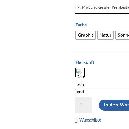
inkl. MwSt.
sowie aller Preisbesta
Farbe
Graphit
Natur
Sonn
Herkunft
Geschenk-
In den Wa
Paket
"Der
Klassiker"
Wunschliste
Menge