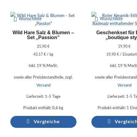
Wunschliste
Wunschliste
Wild Hare Salz & Blumen –
Geschenkset für
Set „Passion“
„boutique sty
25,90
€
19,90
€
43,17
€
/
kg
19,90
€
/
Einzelart
inkl. 19 % MwSt.
inkl. 19 % MwS
sowie aller Preisbestandteile, zzgl.
sowie aller Preisbestandt
Versand
Versand
Lieferzeit:
1-5 Tage
Lieferzeit:
1-5 T
Produkt enthält: 0,6
kg
Produkt enthält: 1
Einz
Vergleiche
Vergleic