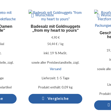
Ähnliche Produkte
Wunschliste
Wunsc
 Damen
Badesalz mit Goldnuggets
le“
„from my heart to yours“
Gesch
he
4,90
€
ikel
54,44
€
/
kg
19
t.
inkl. 19 % MwSt.
i
eile, zzgl.
sowie aller Preisbestandteile, zzgl.
Versand
sowie alle
age
Lieferzeit:
1-5 Tage
Li
elartikel
Produkt enthält: 0,09
kg
Produkt 
he
Vergleiche