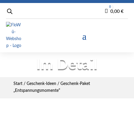
0
Warenkorb
0,00
€
Im Detail
Start
/
Geschenk-Ideen
/ Geschenk-Paket
„Entspannungsmomente“