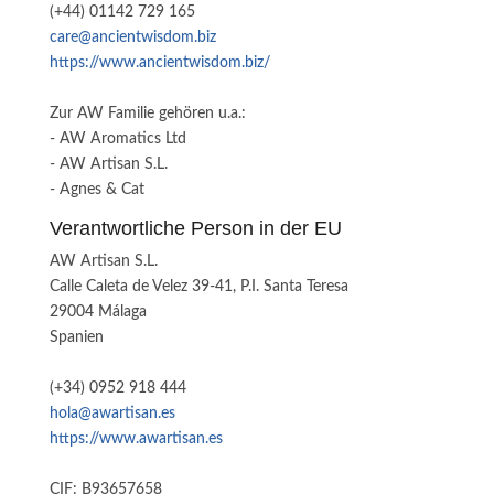
(+44) 01142 729 165
care@ancientwisdom.biz
https://www.ancientwisdom.biz/
Zur AW Familie gehören u.a.:
- AW Aromatics Ltd
- AW Artisan S.L.
- Agnes & Cat
Verantwortliche Person in der EU
AW Artisan S.L.
Calle Caleta de Velez 39-41, P.I. Santa Teresa
29004 Málaga
Spanien
(+34) 0952 918 444
hola@awartisan.es
https://www.awartisan.es
CIF: B93657658