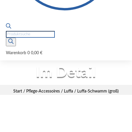
Products
search
Warenkorb
0
0,00
€
Im Detail
Start
/
Pflege-Accessoires
/
Luffa
/ Luffa-Schwamm (groß)