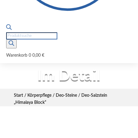
Products
search
Warenkorb
0
0,00
€
Im Detail
Start
/
Körperpflege
/
Deo-Steine
/ Deo-Salzstein
„Himalaya Block“