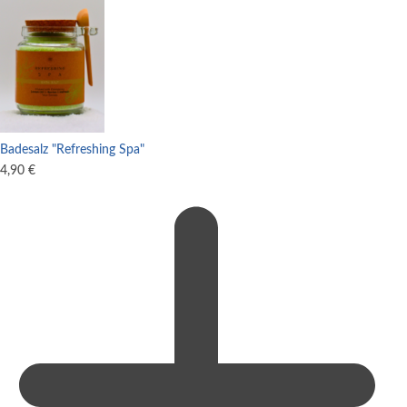
Badesalz "Refreshing Spa"
4,90
€