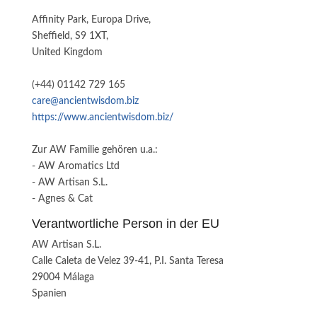
Affinity Park, Europa Drive,
Sheffield, S9 1XT,
United Kingdom
(+44) 01142 729 165
care@ancientwisdom.biz
https://www.ancientwisdom.biz/
Zur AW Familie gehören u.a.:
- AW Aromatics Ltd
- AW Artisan S.L.
- Agnes & Cat
Verantwortliche Person in der EU
AW Artisan S.L.
Calle Caleta de Velez 39-41, P.I. Santa Teresa
29004 Málaga
Spanien