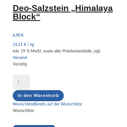
Deo-Salzstein „Himalaya
Block“
6,90
€
24,21
€
/
kg
inkl. 19 % MwSt.
sowie aller Preisbestandteile, zzgl.
Versand
Vorrätig
Deo-
Salzstein
"Himalaya
In den Warenkorb
Block"
Menge
Wunschliste
Bereits auf der Wunschliste
Wunschliste