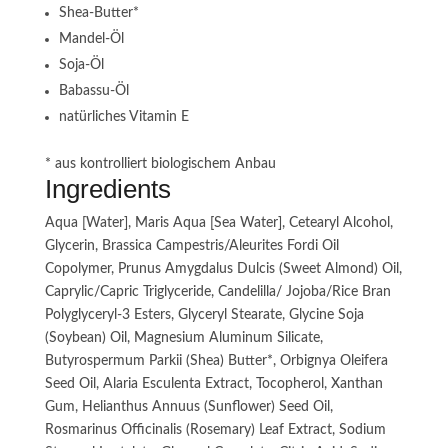
Shea-Butter*
Mandel-Öl
Soja-Öl
Babassu-Öl
natürliches Vitamin E
* aus kontrolliert biologischem Anbau
Ingredients
Aqua [Water], Maris Aqua [Sea Water], Cetearyl Alcohol,
Glycerin, Brassica Campestris/Aleurites Fordi Oil
Copolymer, Prunus Amygdalus Dulcis (Sweet Almond) Oil,
Caprylic/Capric Triglyceride, Candelilla/ Jojoba/Rice Bran
Polyglyceryl-3 Esters, Glyceryl Stearate, Glycine Soja
(Soybean) Oil, Magnesium Aluminum Silicate,
Butyrospermum Parkii (Shea) Butter*, Orbignya Oleifera
Seed Oil, Alaria Esculenta Extract, Tocopherol, Xanthan
Gum, Helianthus Annuus (Sunflower) Seed Oil,
Rosmarinus Officinalis (Rosemary) Leaf Extract, Sodium