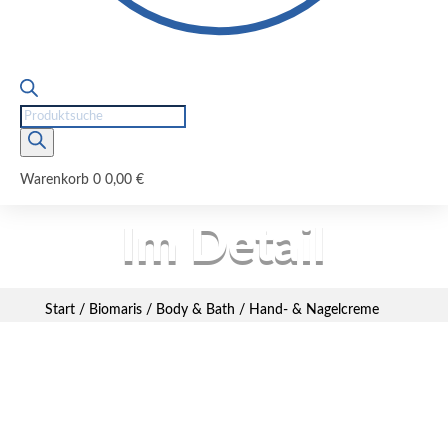
Products
search
Warenkorb
0
0,00
€
Im Detail
Start
/
Biomaris
/
Body & Bath
/ Hand- & Nagelcreme