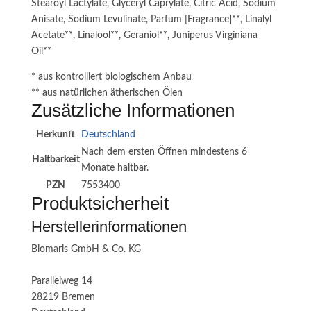
Stearoyl Lactylate, Glyceryl Caprylate, Citric Acid, Sodium
Anisate, Sodium Levulinate, Parfum [Fragrance]**, Linalyl
Acetate**, Linalool**, Geraniol**, Juniperus Virginiana
Oil**
* aus kontrolliert biologischem Anbau
** aus natürlichen ätherischen Ölen
Zusätzliche Informationen
Herkunft
Deutschland
Nach dem ersten Öffnen mindestens 6
Haltbarkeit
Monate haltbar.
PZN
7553400
Produktsicherheit
Herstellerinformationen
Biomaris GmbH & Co. KG
Parallelweg 14
28219 Bremen