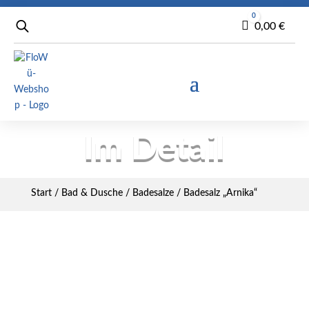
0
Warenkorb
0,00
€
Im Detail
Start
/
Bad & Dusche
/
Badesalze
/ Badesalz „Arnika“