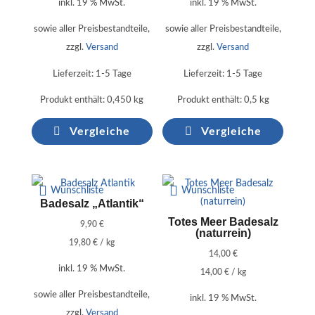
inkl. 19 % MwSt.
inkl. 19 % MwSt.
sowie aller Preisbestandteile,
sowie aller Preisbestandteile,
zzgl.
Versand
zzgl.
Versand
Lieferzeit:
1-5 Tage
Lieferzeit:
1-5 Tage
Produkt enthält: 0,450
kg
Produkt enthält: 0,5
kg
Vergleiche
Vergleiche
Wunschliste
Wunschliste
Badesalz „Atlantik“
Totes Meer Badesalz
9,90
€
(naturrein)
19,80
€
/
kg
14,00
€
inkl. 19 % MwSt.
14,00
€
/
kg
sowie aller Preisbestandteile,
inkl. 19 % MwSt.
zzgl.
Versand