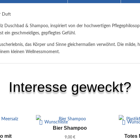
r Duft
z Duschbad & Shampoo, inspiriert von der hochwertigen Pflegephilosophi
t ein geschmeidiges, gepflegtes Gefühl.
uscherlebnis, das Körper und Sinne gleichermaßen verwöhnt. Die milde, h
 einem kleinen Wellnessmoment.
Interesse geweckt?
Ähnliche Produkte
Wunschliste
Wunsc
Bier Shampoo
o mit
Totes
9,00
€