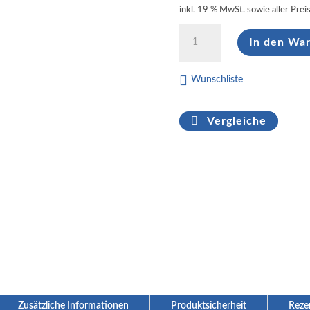
inkl. 19 % MwSt.
sowie aller Prei
Sandelholz
In den Wa
Duschbad
&
Shampoo
Wunschliste
Menge
Vergleiche
Zusätzliche Informationen
Produktsicherheit
Reze