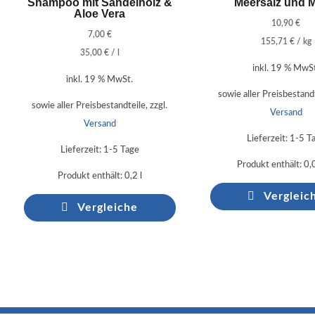
Shampoo mit Sandelholz &
Meersalz und 
Aloe Vera
10,90
€
7,00
€
155,71
€
/
kg
35,00
€
/
l
inkl. 19 % MwS
inkl. 19 % MwSt.
sowie aller Preisbestandt
sowie aller Preisbestandteile, zzgl.
Versand
Versand
Lieferzeit:
1-5 T
Lieferzeit:
1-5 Tage
Produkt enthält: 0
Produkt enthält: 0,2
l
Vergleic
Vergleiche