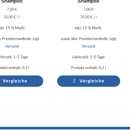
Shampoo
Shampoo
7,00
€
7,00
€
35,00
€
/
l
35,00
€
/
l
nkl. 19 % MwSt.
inkl. 19 % MwSt.
r Preisbestandteile, zzgl.
sowie aller Preisbestandteile, zzgl.
Versand
Versand
eferzeit:
1-5 Tage
Lieferzeit:
1-5 Tage
dukt enthält: 0,2
l
Produkt enthält: 0,2
l
Vergleiche
Vergleiche