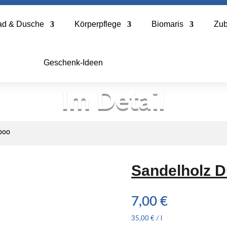
ad & Dusche
Körperpflege
Biomaris
Zu
Geschenk-Ideen
Im Detail
poo
Sandelholz 
7,00
€
35,00
€
/
l