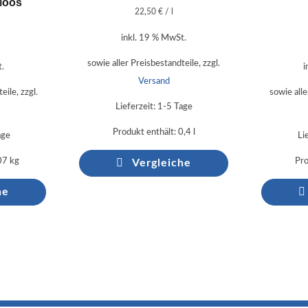
Moos
22,50
€
/
l
inkl. 19 % MwSt.
sowie aller Preisbestandteile, zzgl.
t.
i
Versand
eile, zzgl.
sowie alle
Lieferzeit:
1-5 Tage
Produkt enthält: 0,4
l
age
Li
,07
kg
Pro
Vergleiche
he