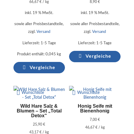
66,67
€
/
kg
8,90
€
inkl. 19 % MwSt.
inkl. 19 % MwSt.
sowie aller Preisbestandteile,
sowie aller Preisbestandteile,
zzgl.
Versand
zzgl.
Versand
Lieferzeit:
1-5 Tage
Lieferzeit:
1-5 Tage
Produkt enthält: 0,045
kg
Vergleiche
Vergleiche
Wunschliste
Wunschliste
Wild Hare Salz &
Honig Seife mit
Blumen – Set „Total
Bienenhonig
Detox“
7,00
€
25,90
€
46,67
€
/
kg
43,17
€
/
kg