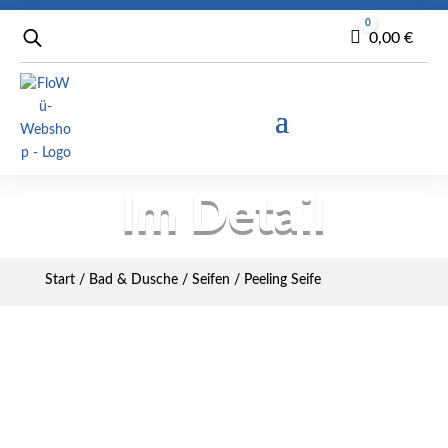
0
Warenkorb
0,00
€
Im Detail
Start
/
Bad & Dusche
/
Seifen
/ Peeling Seife